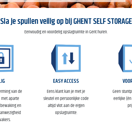
Sla je spullen veilig op bij
GHENT SELF STORAGE
Eenvoudig en voordelig opslagruimte in Gent huren.
LIG
EASY ACCESS
VOOR
erming van de
Eens klant kan je met je
Geen stuntp
 met aparte
sleutel en persoonlijke code
eerlijke (én
abewaking en
altijd vlot aan de eigen
pri
anwezigheid
opslagruimte.
akers.