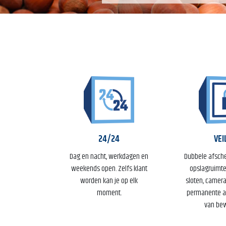
24/24
VEI
Dag en nacht, werkdagen en
Dubbele afsch
weekends open. Zelfs klant
opslagruimte
worden kan je op elk
sloten, camer
moment.
permanente a
van bew