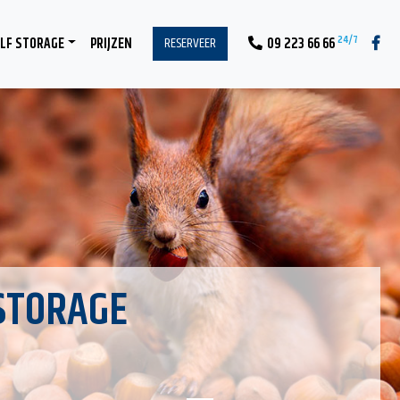
24/7
RESERVEER
LF STORAGE
PRIJZEN
09 223 66 66
STORAGE